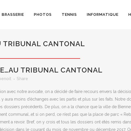
BRASSERIE
PHOTOS
TENNIS
INFORMATIQUE
H
U TRIBUNAL CANTONAL
E…AU TRIBUNAL CANTONAL
benoit
Share
ion avec notre avocate, on a décidé de faire recours envers la décisi
il y aura moins d’échanges avec les partis et plus sur les faits. Notre d
dossiers précédents. De plus, on a la chance que la ville de Bienne fa
ent communal…et si on perd, ce n’est pas que la place de parc « Reb
ent a revoir. Bref, on y crois et tous les dossiers ont étés remis dans 
décision dans le courant du mois de novembre ou décembre 2017. On es