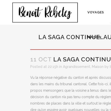
VOYAGES
LA SAGA CONTINUE…A
MAISON
11 OCT
LA SAGA CONTINU
Posted at 22:15h
in
Agrandissement
,
Maison
by
Vu la réponse négative du canton et après discuss
dans les mains du tribunal cantonal. Cette fois-ci, 
propos mensongers que la voisine a tenus dans les 
décision du canton n’a pas tenu compte du règlem
nombres de places dans la ville et surtout le règlem
dire qu’on espère avoir quelques nouvelles ou la 