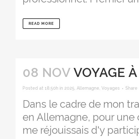
READ MORE
08 NOV
VOYAGE À
Posted at 18:50h
in
2025
,
Allemagne
,
Voyages
Share
Dans le cadre de mon trav
en Allemagne, pour une c
me réjouissais d'y partici