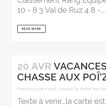
Classement Rang Équipe P
10 - 8 3 Val de Ruz 4 8 -...
READ MORE
20 AVR
VACANCES
CHASSE AUX POÏ’
Posted at 17:14h
in
2026
,
Camping-Car
,
France
,
Non cla
Texte à venir...la carte es