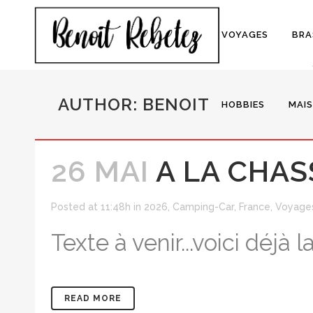
VOYAGES
BRA
AUTHOR: BENOIT
HOBBIES
MAI
26 MAI
A LA CHAS
Posted at 11:48h
in
2026
,
Camping-Car
,
France
,
Voyage
Texte à venir...voici déjà l
READ MORE