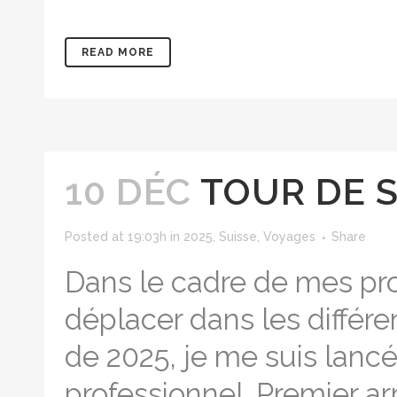
READ MORE
10 DÉC
TOUR DE S
Posted at 19:03h
in
2025
,
Suisse
,
Voyages
Share
Dans le cadre de mes pro
déplacer dans les différe
de 2025, je me suis lanc
professionnel. Premier arr