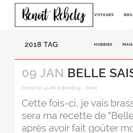
VOYAGES
BRA
2018 TAG
HOBBIES
MAI
09 JAN
BELLE SAI
Posted at 14:48h
in
BeerBlog
Share
Cette fois-ci, je vais bra
sera ma recette de "Belle
après avoir fait goûter m