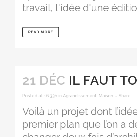
travail, l'idée d'une édit
READ MORE
21 DÉC
IL FAUT T
Posted at 16:33h
in
Agrandissement
,
Maison
Share
Voilà un projet dont l’id
premier plan que l’on a de