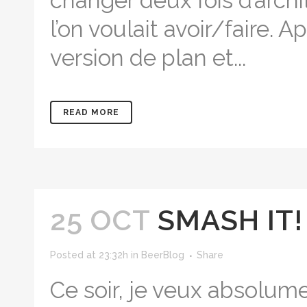
changer deux fois d’arch
l’on voulait avoir/faire.
version de plan et...
READ MORE
25 OCT
SMASH IT!
Posted at 23:32h
in
BeerBlog
Share
Ce soir, je veux absolum