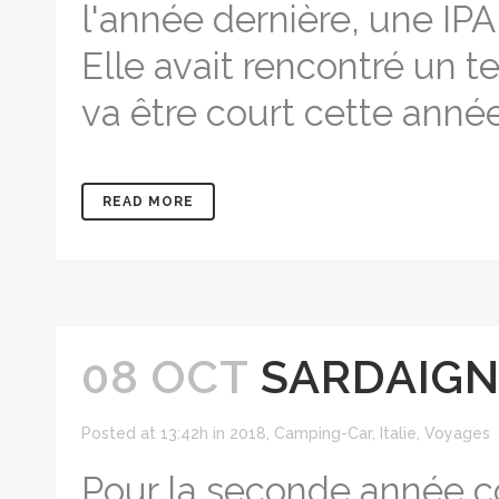
l'année dernière, une IP
Elle avait rencontré un 
va être court cette année,
READ MORE
08 OCT
SARDAIGN
Posted at 13:42h
in
2018
,
Camping-Car
,
Italie
,
Voyages
Pour la seconde année co