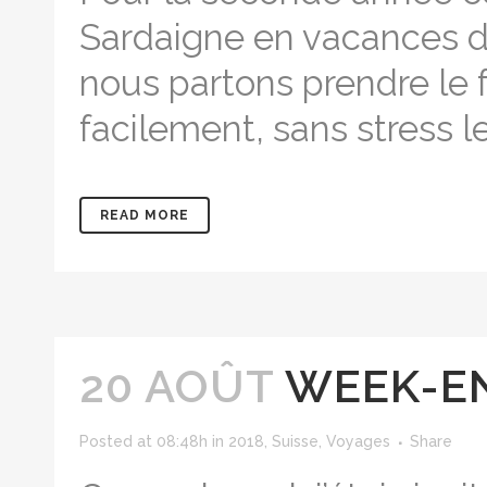
Sardaigne en vacances d’
nous partons prendre le 
facilement, sans stress l
READ MORE
20 AOÛT
WEEK-EN
Posted at 08:48h
in
2018
,
Suisse
,
Voyages
Share