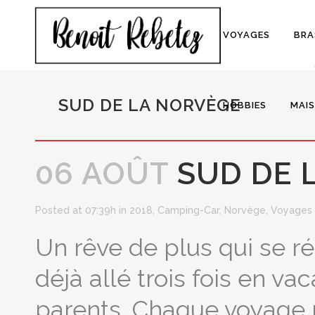
VOYAGES
BRA
SUD DE LA NORVÈGE
HOBBIES
MAI
06 AOÛT
SUD DE 
Posted at 07:39h
in
2018
,
Camping-Car
,
Norvège
,
Voyages
Un rêve de plus qui se réa
déjà allé trois fois en 
parents. Chaque voyage m