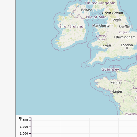
m
1,400
1,200
1,000