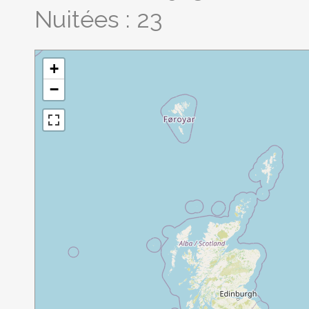
Nuitées : 23
+
−